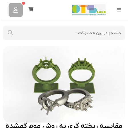
مقایسه ریخته‌ گری به روش موم گمشده