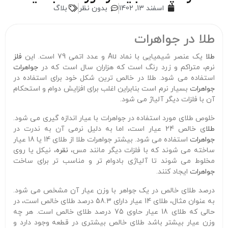
اسفند 13, 1402
بدون نظر
بلاگ
طلا در جواهرات
طلا
یک عنصر شیمیایی با نماد Au و عدد اتمی 79 است. این
فلز
نرم، متراکم و زرد رنگ است که هزاران سال است که در
جواهرات
استفاده می شود. طلا در خالص ترین شکل خود برای استفاده در
جواهرات
بسیار نرم است بنابراین اغلب برای افزایش دوام و استحکام
آن با فلزات دیگر آلیاژ می شود.
خلوص طلای مورد استفاده در جواهرات با عیار اندازه گیری می شود.
طلا
ی خالص 24 عیار است، اما به دلیل نرمی آن به ندرت در
جواهرات
استفاده می شود. بیشتر جواهرات طلا از طلای 14 یا 18 عیار
ساخته می شوند که با فلزات دیگر مانند مس،
نقره
، نیکل یا روی
مخلوط می شوند تا آلیاژی بادوام تر و مناسب تر برای ساخت
جواهرات
ایجاد کنند.
درصد طلای خالص در یک جواهر با وزن عیار آن مشخص می شود.
به عنوان مثال، طلای 14 عیار دارای 58.3 درصد طلای خالص است، در
حالی که طلای 18 عیار حاوی 75 درصد طلای خالص است. هر چه
وزن عیار بیشتر باشد طلای خالص بیشتری در قطعه وجود دارد و