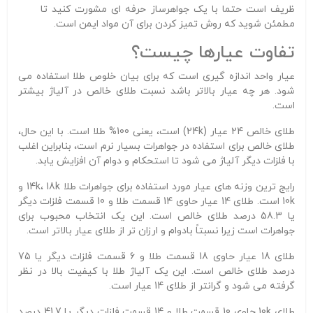
ظریف است حتما با یک جواهرساز حرفه ای مشورت کنید تا
مطمئن شوید که روش تمیز کردن برای آن مواد ایمن است.
تفاوت عیارها چیست؟
عیار واحد اندازه گیری است که برای بیان خلوص طلا استفاده می
شود. هر چه عیار بالاتر باشد نسبت طلای خالص در آلیاژ بیشتر
است.
طلای خالص 24 عیار (24k) است، یعنی 100% طلا است. با این حال،
طلای خالص برای استفاده در جواهرات بسیار نرم است، بنابراین اغلب
با فلزات دیگر آلیاژ می شود تا استحکام و دوام آن افزایش یابد.
رایج ترین وزنه های عیار مورد استفاده برای جواهرات طلا 14k، 18k و
10k است. طلای 14 عیار حاوی 14 قسمت طلا و 10 قسمت فلزات دیگر
یا 58.3 درصد طلای خالص است. این یک انتخاب محبوب برای
جواهرات است زیرا نسبتاً بادوام و ارزان تر از طلای عیار بالاتر است.
طلای 18 عیار حاوی 18 قسمت طلا و 6 قسمت فلزات دیگر یا 75
درصد طلای خالص است. این یک آلیاژ طلا با کیفیت بالا در نظر
گرفته می شود و گرانتر از طلای 14 عیار است.
طلای 10k حاوی 10 قسمت طلا و 14 قسمت فلزات دیگر یا 41.7 درصد