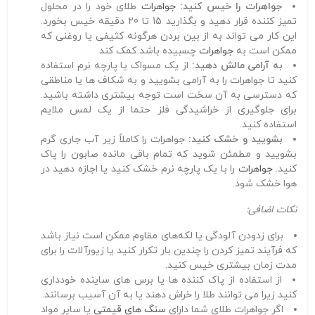
جواهرات را خیس کنید:
جواهرات
طلای خود را در محلول
تمیز کننده قرار دهید و بگذارید 15 تا 20 دقیقه خیس بخورد.
این کار می تواند به از بین بردن هرگونه کثیفی یا روغنی که
ممکن است به
جواهرات
چسبیده باشد کمک کند.
به آرامی مالش دهید:
از یک مسواک یا پارچه نرم استفاده
کنید تا جواهرات را به آرامی بشویید و به شکاف ها یا مناطقی
که دسترسی به آن سخت است توجه بیشتری داشته باشید.
برای جلوگیری از خراشیدگی فلز حتما از یک لمس ملایم
استفاده کنید.
بشویید و خشک کنید:
جواهرات را کاملاً زیر آب جاری گرم
بشویید و مطمئن شوید که تمام باقی مانده صابون را پاک
کنید.
جواهرات
را با یک پارچه نرم خشک کنید یا اجازه دهید در
هوا خشک شود.
نکات اضافی:
برای زدودن آلودگی یا لکه‌های مقاوم ممکن است نیاز باشد
که فرآیند تمیز کردن را چندین بار تکرار کنید یا زیورآلات را برای
مدت زمان بیشتری خیس کنید.
از استفاده از پاک کننده ها یا برس های ساینده خودداری
کنید زیرا می توانند طلا را خراش دهند یا به آن آسیب برسانند.
اگر جواهرات طلای شما دارای
سنگ های قیمتی
یا سایر مواد