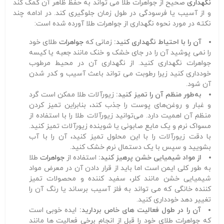
نگهداری
صحیح از جواهرات طلا می تواند به حفظ ظاهر آن کمک کند
و از آسیب یا فرسودگی در طول زمان جلوگیری کند. در ادامه چند
نکته در مورد نحوه نگهداری از جواهرات طلا آورده شده است:
آن را با احتیاط نگهداری کنید:
زمانی که
جواهرات
طلای خود
را نمی پوشید آن را در جای خشک و خنک مانند جعبه یا کیسه
جواهرات نگهداری کنید. از نگهداری آن در محیط مرطوب
خودداری کنید زیرا رطوبت می تواند باعث آسیب و کدر شدن
آن شود.
به‌طور منظم آن را تمیز کنید:
زیورآلات طلا ممکن است گرد
و غبار و روغن‌های پوست را جذب کند، بنابراین تمیز کردن
منظم آن اهمیت دارد. می‌توانید زیورآلات طلا را با استفاده از
مسواک نرم و یک مایع صابونی یا شوینده زیورآلات تمیز کنید.
با دقت زیورآلات را با این محلول تمیز کنید، آن را با آب
بشویید و سپس با یک دستمال نرم خشک کنید.
از مواد شیمیایی خشن پرهیز کنید:
استفاده از
جواهرات
طلا
به طور کلی ایمن است اما باید از قرار دادن آن در معرض مواد
شیمیایی خشن مانند کلر، سفید کننده و محصولات تمیز
کننده خانگی که می تواند به فلز آسیب برساند یا رنگ آن را
تغییر دهد خودداری کنید.
آن را در طول فعالیت های خاص بردارید:
ایده خوبی است
که جواهرات طلای خود را قبل از انجام برخی فعالیت ها مانند