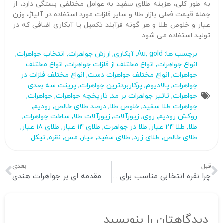
به طور کلی، هزینه طلای سفید به عوامل مختلفی بستگی دارد، از
جمله قیمت فعلی بازار طلا و سایر فلزات مورد استفاده در آلیاژ، وزن
عیار و خلوص طلا و هر گونه فرآیند تکمیل یا آبکاری اضافی که در
تولید استفاده می شود.
برچسب ها:
gold
,
Au
,
آبکاری
,
ارزش جواهرات
,
انتخاب جواهرات
,
انواع جواهرات
,
انواع مختلف از فلزات جواهرات
,
انواع مختلف
جواهرات
,
انواع مختلف جواهرات دست
,
انواع مختلف فلزات در
جواهرات
,
پالادیوم
,
پرکاربردترین جواهرات
,
پرینت سه بعدی
جواهرات
,
تاثیر جواهرات بر مد
,
تاریخچه جواهرات
,
جواهرات
,
جواهرات طلا سفید
,
خلوص طلا
,
درصد طلای خالص
,
رودیم
,
روکش رودیم
,
روی
,
زیورآلات
,
زیورآلات طلا
,
ساخت جواهرات
,
طلا
,
طلا 24 عیار
,
طلا در جواهرات
,
طلای 14 عیار
,
طلای 18 عیار
,
طلای خالص
,
طلای زرد
,
طلای سفید
,
عیار
,
مس
,
نقره
,
نیکل
قبل
بعدی
چرا نقره انتخابی مناسب برای جواهرات است؟
مقدمه ای بر جواهرات هندی
دیدگاهتان را بنویسید