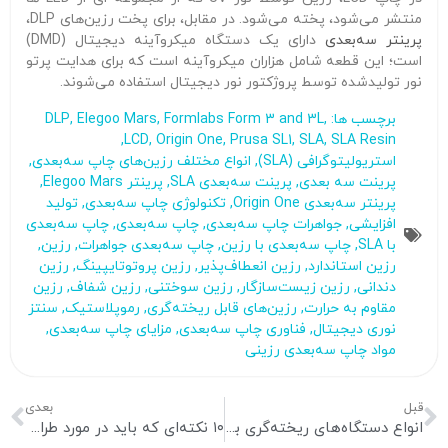
منتشر می‌شود، پخته می‌شود. در مقابل، برای پخت رزین‌های DLP،
پرینتر سه‌بعدی
دارای یک دستگاه میکروآینه دیجیتال (DMD)
است؛ این قطعه شامل هزاران میکروآینه است که برای هدایت پرتو
نور تولیدشده توسط پروژکتور نور دیجیتال استفاده می‌شوند.
برچسب ها:
,
Formlabs Form 3 and 3L
,
Elegoo Mars
,
DLP
,
LCD
,
Origin One
,
Prusa SL1
,
SLA
,
SLA Resin
استریولیتوگرافی (SLA)
,
انواع مختلف رزین‌های چاپ سه‌بعدی
,
پرینت سه بعدی
,
پرینت سه‌بعدی SLA
,
پرینتر Elegoo Mars
,
پرینتر سه‌بعدی Origin One
,
تکنولوژی چاپ سه‌بعدی
,
تولید
افزایشی
,
جواهرات چاپ سه‌بعدی
,
چاپ سه‌بعدی
,
چاپ سه‌بعدی
با SLA
,
چاپ سه‌بعدی با رزین
,
چاپ سه‌بعدی جواهرات
,
رزین
,
رزین‌ استاندارد
,
رزین‌ انعطاف‌پذیر
,
رزین پروتوتایپینگ
,
رزین‌
دندانی
,
رزین‌ زیست‌سازگار
,
رزین‌ سوختنی
,
رزین‌ شفاف
,
رزین‌
مقاوم به حرارت
,
رزین‌های قابل ریخته‌گری
,
رموپلاستیک‌
,
سنتز
نوری دیجیتال
,
فناوری چاپ سه‌بعدی
,
مزایای چاپ سه‌بعدی
,
مواد چاپ سه‌بعدی رزینی
قبل
بعدی
انواع دستگاه‌های ریخته‌گری برای ساخت جواهرات
۱۰ نکته‌ای که باید در مورد طراحی سه‌بعدی جواهرات بدانید