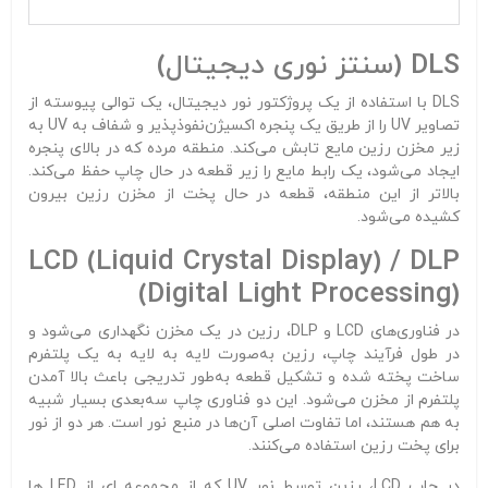
DLS (سنتز نوری دیجیتال)
DLS با استفاده از یک پروژکتور نور دیجیتال، یک توالی پیوسته از
تصاویر UV را از طریق یک پنجره اکسیژن‌نفوذپذیر و شفاف به UV به
زیر مخزن رزین مایع تابش می‌کند. منطقه مرده که در بالای پنجره
ایجاد می‌شود، یک رابط مایع را زیر قطعه در حال چاپ حفظ می‌کند.
بالاتر از این منطقه، قطعه در حال پخت از مخزن رزین بیرون
کشیده می‌شود.
LCD (Liquid Crystal Display) / DLP
(Digital Light Processing)
در فناوری‌های LCD و DLP، رزین در یک مخزن نگهداری می‌شود و
در طول فرآیند چاپ، رزین به‌صورت لایه به لایه به یک پلتفرم
ساخت پخته شده و تشکیل قطعه به‌طور تدریجی باعث بالا آمدن
پلتفرم از مخزن می‌شود. این دو فناوری چاپ سه‌بعدی بسیار شبیه
به هم هستند، اما تفاوت اصلی آن‌ها در منبع نور است. هر دو از نور
برای پخت رزین استفاده می‌کنند.
در چاپ LCD، رزین توسط نور UV که از مجموعه ای از LED ها