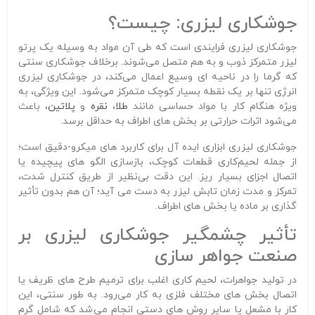
جوشکاری لیزری: چیست؟
جوشکاری لیزری فرایندی است که طی آن مواد به‌ وسیله یک پرتو
لیزر متمرکز ذوب و به هم متصل می‌شوند. برخلاف جوشکاری سنتی
که گرما را در ناحیه‌ ای وسیع اعمال می‌کند، در جوشکاری لیزری
انرژی تنها بر یک نقطه بسیار کوچک متمرکز می‌شود. این ویژگی، به‌
ویژه هنگام کار با مواد حساسی مانند
طلا
،
نقره
و
پلاتین
، باعث
می‌شود اثرات حرارتی بر بخش‌ های اطراف به حداقل برسد.
جوشکاری لیزری ابزاری ایده‌ آل برای کاربرد های میکرو-دقیق است؛
از جمله لحیم‌کاری قطعات کوچک، بازسازی الگو های پیچیده یا
اتصال اجزای بسیار ریز. این دقت بی‌نظیر از طریق کنترل شدت،
تمرکز و مدت‌ زمان تابش لیزر به دست می‌ آید؛ آن هم بدون تأثیر
گذاری بر ماده یا بخش‌ های اطراف.
تأثیر چشمگیر جوشکاری لیزری بر
صنعت جواهر سازی
در تولید جواهرات، لحیم‌ کاری اغلب برای ترمیم طرح‌ های ظریف یا
اتصال بخش‌ های مختلف فلزی به کار می‌رود. به‌ طور سنتی، این
کار با مشعل یا سایر روش‌ های دستی انجام می‌شد که شامل گرم‌