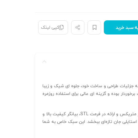
کپی لینک
ه سبد خرید
دقت به جزئیات طراحی و ساخت خود، جلوه‌ ای شیک و زیبا
ارائه می‌شود، از ساختاری سبک و جذاب برخوردار بوده و گزینه‌ ای عالی برای استفاده روزمره
وزن 0.97 گرم این گوشواره باعث ایجاد راحتی حداکثری در استفاده بلند مدت شده است. گوشواره NILI 09 با بهره‌گیری از نرم‌ افزار متریکس و ارائه در فرمت STL، بیانگر کیفیت بالا و
 استایلی جان تازه‌ای ببخشد. این سبک خاص به شما