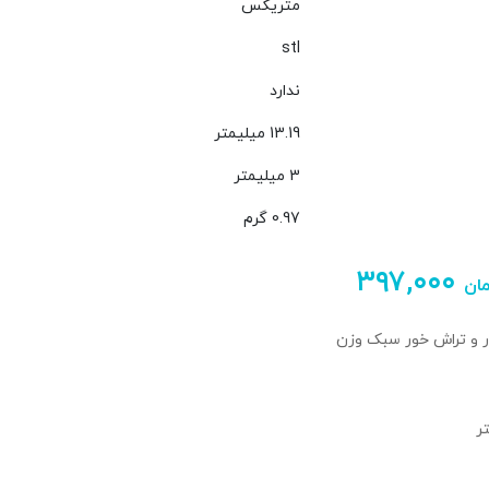
متریکس
stl
ندارد
13.19 میلیمتر
3 میلیمتر
0.97 گرم
۳۹۷,۰۰۰
ان
 و تراش خور سبک وزن