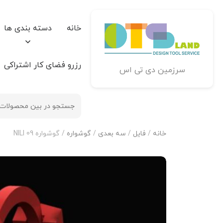
خانه
دسته بندی ها
رزرو فضای کار اشتراکی
سرزمین دی تی اس
خانه
/
فایل
/
سه بعدی
/
گوشواره
/ گوشواره NILI 09