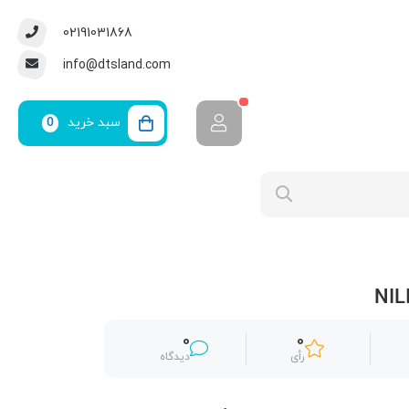
02191031868
info@dtsland.com
سبد خرید
0
0
0
رأی
دیدگاه