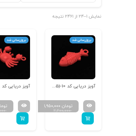
نمایش 1–24 از 2461 نتیجه
بروزرسانی شد
بروزرسانی شد
آویز دریایی کد A-Daryaei(1.5)-10
تومان
۱,۹۵۰,۰۰۰
توما
,۰۰۰
۲,۲۰۰,۰۰۰