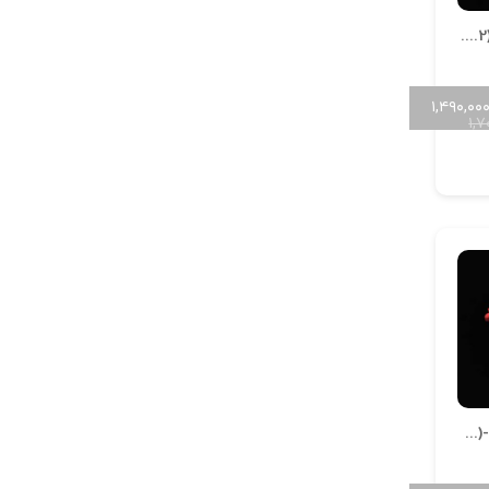
آویز دریایی کد A-Daryaei (1.2)-11
۱,۴۹۰,۰۰
۱,
آویز دریایی کد A-Daryaei (1.2)-07