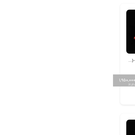
آویز دریایی کد A-Daryaei (1.5)-03
۱,۹۵۰,۰۰
۲,۲