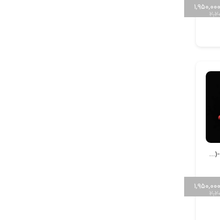
۱,۹۵۰,۰۰
۲,۲
آویز دریایی کد A-Daryaei (1.2)-03
۱,۹۵۰,۰۰
۲,۲