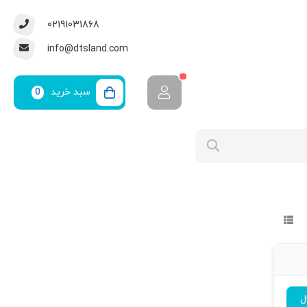
02191031868
info@dtsland.com
سبد خرید
0
ل