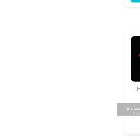
آویز دریایی کد A-Daryaei (1.5)-07
۱,۹۵۰,۰۰
۲,۲