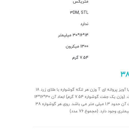
متریکس
3DM, STL
ندارد
14*16*30 میلیمتر
1300 میکرون
7.54 گرم
۳
گوشواره کلیپسی با آویز پروانه ای T وزن هر لنگه گوشواره با طلای زرد 18
عیار 3.77 گرم است. (وزن یک جفت گوشواره 7.54 گرم) ابعاد آن 30*16*14
میلی متر و ضخامت آن حدود 1.3 میلی متر می باشد. روی هر گوشواره 38