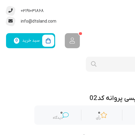
02191031868
info@dtsland.com
سبد خرید
0
ی پروانه کد02
0
0
رأی
دیدگاه