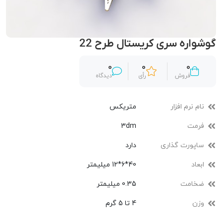
گوشواره سری کریستال طرح 22
0
0
0
فروش
رأی
دیدگاه
نام نرم افزار
متریکس
فرمت
3dm
ساپورت گذاری
دارد
ابعاد
40*6*12 میلیمتر
ضخامت
0.35 میلیمتر
وزن
4 تا 5 گرم