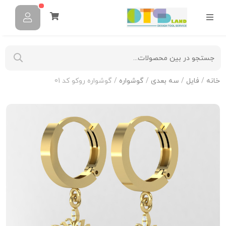
خانه
/
فایل
/
سه بعدی
/
گوشواره
/ گوشواره روکو کد 01