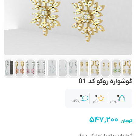
گوشواره روکو کد 01
0
0
0
فروش
رأی
دیدگاه
۵۴۷,۲۰۰
تومان
گوشواره روکو با آویز گل و برگ