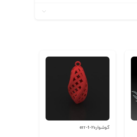
گوشوارهerr-t-2
سر شیر L-02