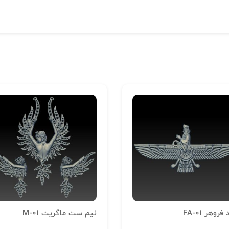
فروهر FA-01
نیم ست ماگریت M-01