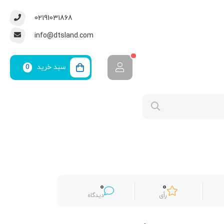
02191031868
info@dtsland.com
سبد خرید
0
0
0
رأی
دیدگاه