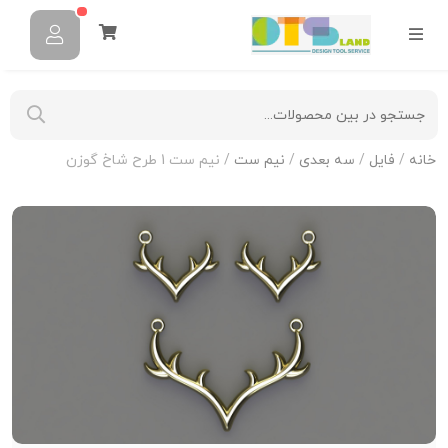
خانه
/
فایل
/
سه بعدی
/
نیم ست
/ نیم ست 1 طرح شاخ گوزن