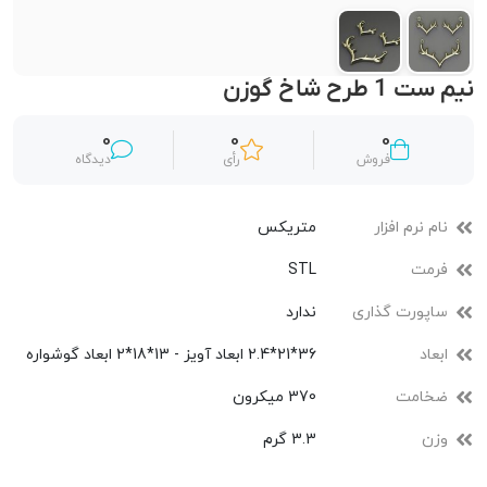
نیم ست 1 طرح شاخ گوزن
0
0
0
فروش
رأی
دیدگاه
نام نرم افزار
متریکس
فرمت
STL
ساپورت گذاری
ندارد
ابعاد
36*21*2.4 ابعاد آویز - 13*18*2 ابعاد گوشواره
ضخامت
370 میکرون
وزن
3.3 گرم