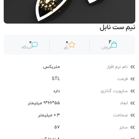
نیم ست نابل
0
0
2
فروش
رأی
دیدگاه
نام نرم افزار
متریکس
فرمت
STL
ساپورت گذاری
دارد
ابعاد
55*66*9 میلیمتر
ضخامت
0.3 میلیمتر
سایز
57