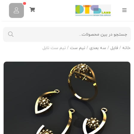
خانه
/
فایل
/
سه بعدی
/
نیم ست
/ نیم ست نابل