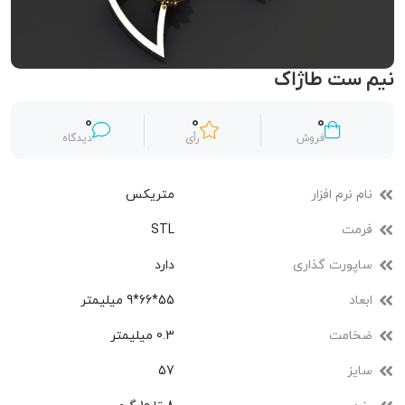
نیم ست طاژاک
0
0
0
فروش
رأی
دیدگاه
نام نرم افزار
متریکس
فرمت
STL
ساپورت گذاری
دارد
ابعاد
55*66*9 میلیمتر
ضخامت
0.3 میلیمتر
سایز
57