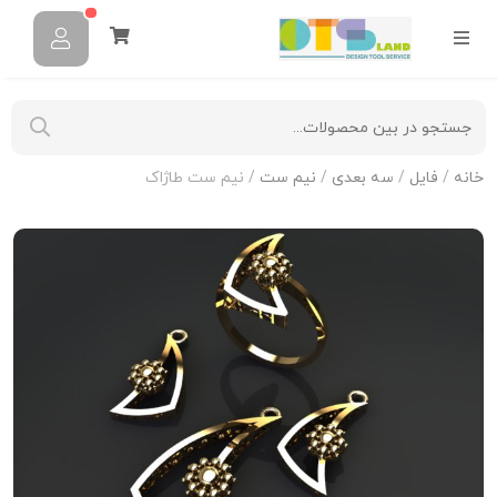
خانه
/
فایل
/
سه بعدی
/
نیم ست
/ نیم ست طاژاک