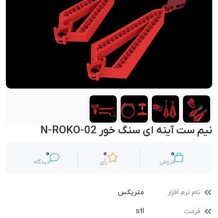
نیم ست آینه‌ ای سنگ خور N-ROKO-02
0
0
0
فروش
رأی
دیدگاه
نام نرم افزار
متریکس
فرمت
stl