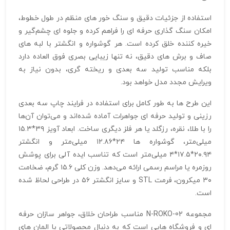
استفاده از جزئیات دقیق و سنگ‌ خور های منظم در طول خطوط،
امکان سنگ‌ گذاری حرفه‌ ای را فراهم کرده و جلوه‌ ای چشم‌گیر و
خیره‌ کننده خلق کرده است. هر گوشواره و انگشتر با لبه‌ های
صاف و برش‌ های دقیق، نه تنها زیبایی بصری فوق‌ العاده دارد
بلکه مناسب تولید سه‌ بعدی و ریخته‌ گری، بدون نیاز به
ویرایش مجدد مدل خواهد بود.
این طرح‌ ها به طور کامل برای استفاده در فرایند چاپ سه‌ بعدی
رزینی و تولید حرفه‌ ای جواهرات آماده شده‌اند و می‌توان آن‌ها
را با طلا، نقره، رزگلد یا هر فلز دیگری ساخت. ابعاد آویز ۳۹*۱۵.۳
میلی‌متر، گوشواره‌ ها ۲۴*۱۲.۸۶ میلی‌متر و انگشتر
۲۰.۹۴*۱۷.۵*۴ میلی‌متر است که تناسب ایده‌ آلی برای پوشش
روزمره یا مراسم رسمی ارائه می‌دهد. وزن کلی ۱۵.۶ گرم، ضخامت
۳۰ میکرون، فرمت STL و سایز انگشتر ۵۶ در طراحی لحاظ شده
است.
مجموعه N-ROKO-02 مناسب طراحان خلاق، جواهر سازان حرفه‌
ای و فروشگاه‌ هایی است که به دنبال محصولاتی با المان‌ های