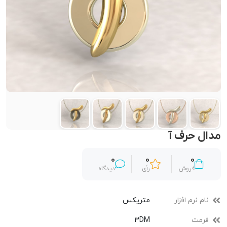
مدال حرف آ
0
0
0
فروش
رأی
دیدگاه
نام نرم افزار
متریکس
فرمت
3DM