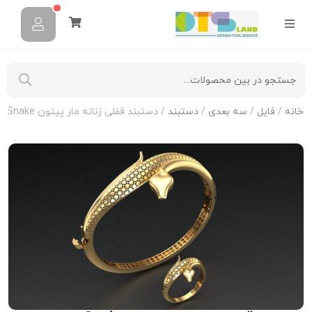
خانه
/
فایل
/
سه بعدی
/
دستبند
/ دستبند قفلی زنانه مار پیتون Snake