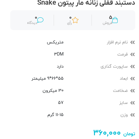
دستبند قفلی زنانه مار پیتون Snake
0
0
5
فروش
رأی
دیدگاه
نام نرم افزار
متریکس
فرمت
3DM
ساپورت گذاری
دارد
ابعاد
55*66*9 میلیمتر
ضخامت
30 میکرون
سایز
57
وزن
11-15 گرم
۳۶۰,۰۰۰
تومان