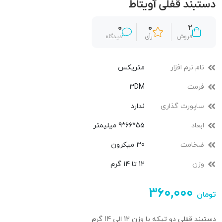
دستبند قفلی آویتاط
0
0
2
فروش
رأی
دیدگاه
نام نرم افزار
متریکس
فرمت
3DM
ساپورت گذاری
ندارد
ابعاد
55*66*9 میلیمتر
ضخامت
30 میکرون
وزن
12 تا 14 گرم
۳۶۰,۰۰۰
تومان
دستبند قفلی دو تیکه با وزن 12 الی 14 گرم