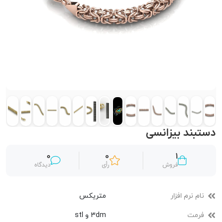
دستبند بیزانسی
0
0
1
فروش
رأی
دیدگاه
نام نرم افزار
متریکس
فرمت
3dm و stl