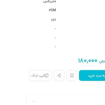
متریکس
3DM
دارد
-
-
-
۱۸۰,۰۰۰
مان
کپی لینک
ه سبد خرید