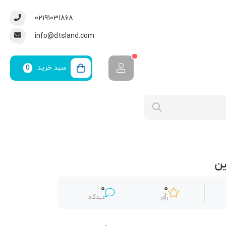
02191031868
info@dtsland.com
سبد خرید
0
ین
0
0
رأی
دیدگاه