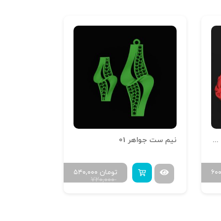
انگشتر تراش خور آینه فیوژن R-T-14
نیم ست جواهر 01
۶۰
تومان
۵۴۰,۰۰۰
۷۲۰,۰۰۰