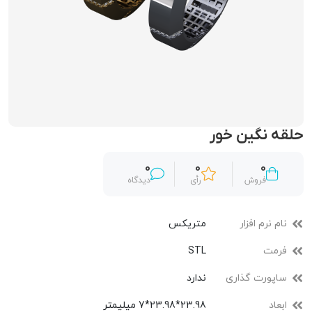
حلقه نگین خور
0
0
0
فروش
رأی
دیدگاه
نام نرم افزار
متریکس
فرمت
STL
ساپورت گذاری
ندارد
ابعاد
23.98*23.98*7 میلیمتر