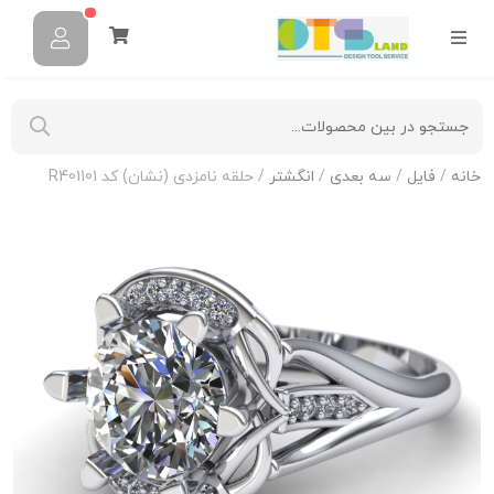
خانه
/
فایل
/
سه بعدی
/
انگشتر
/ حلقه نامزدی (نشان) کد R401101