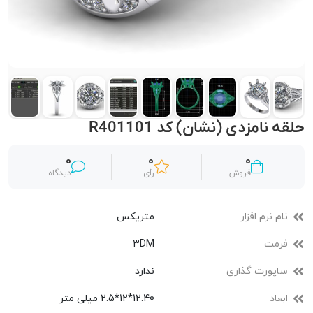
حلقه نامزدی (نشان) کد R401101
0
0
0
فروش
رأی
دیدگاه
نام نرم افزار
متریکس
فرمت
3DM
ساپورت گذاری
ندارد
ابعاد
12.40*12*2.5 میلی متر