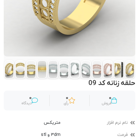
حلقه زنانه کد 09
0
0
0
فروش
رأی
دیدگاه
نام نرم افزار
متریکس
فرمت
3dm و stl