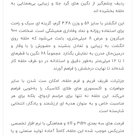
ردیف چشم‌گیر از نگین‌ های گرد جلا و زیبایی بی‌همتایی به
حلقه بخشیده‌ اند.
این انگشتر با سایز 56 و وزن 4.48 گرم، گزینه‌ ای سبک و راحت
برای استفاده روزانه و نماد وفاداری همیشگی است. ضخامت 900
میکرون و عرض 8 میلی‌متری، باعث می‌شود که حلقه روی
انگشت به زیبایی و تعادل بنشیند و حضورش را با وقار و
درعین‌حال مدرن به نمایش بگذارد. مجموعاً 68 نگین با قطرهای
1 تا 1.2 میلی‌متر به‌طور دقیق و استادانه در دو طرف حلقه کار
شده‌اند تا نهایت درخشش را فراهم آورند.
جزئیات ظریف فریم و فرم حلقه، امکان ست شدن با سایر
جواهرات و اکسسوری‌ های طلای کلاسیک را به‌خوبی فراهم
می‌کند. این حلقه نه‌ تنها برای مراسم ازدواج، بلکه برای هر
مناسبت خاص و به‌ عنوان هدیه‌ ای ارزشمند و یادگار، انتخابی
شایسته است.
فرمت‌ های سه‌ بعدی 3dm و stl و هماهنگی با نرم‌ افزار تخصصی
متریکس موجب شده این حلقه، کاملاً آماده تولید صنعتی و یا