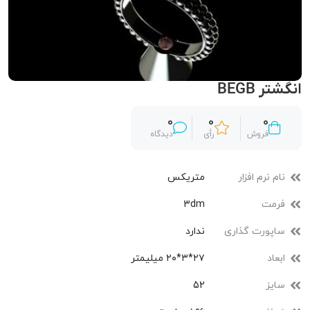
انگشتر BEGB
0
0
0
فروش
رأی
دیدگاه
نام نرم افزار
متریکس
فرمت
3dm
ساپورت گذاری
ندارد
ابعاد
۲۷*۳*۲۰ میلیمتر
سایز
52