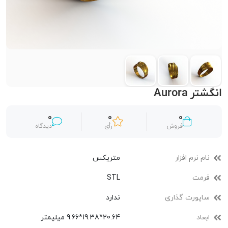
انگشتر Aurora
0
0
0
فروش
رأی
دیدگاه
نام نرم افزار
متریکس
فرمت
STL
ساپورت گذاری
ندارد
ابعاد
20.64*19.38*9.66 میلیمتر