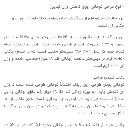
– نوع طراحی توخالی (برای کاهش وزن نهایی)
این اطلاعات خلاصه‌ای از رینگ شما به همراه جزئیات ابعادی، وزن، و
چگالی آن است.
این رینگ به طور دقیق با ابعاد 20.64 میلی‌متر طول, 19.38 میلی‌متر
عرض, و 9.66 میلی‌متر ارتفاع طراحی شده است. طبق محاسبات انجام
شده، حجم کل مدل 3,812.83 میلی‌متر مکعب است، که بر اساس چگالی
0.0156 گرم بر میلی‌متر مکعب (چگالی طلا 18 عیار) محاسبه شده و وزن
آن 3.29 گرم است.
نکات کلیدی طراحی:
توخالی بودن طراحی: این رینگ احتمالاً توخالی طراحی شده است تا وزن
آن کاهش یابد، به ویژه زمانی که طلا 18 عیار (که دارای چگالی بالایی
است) استفاده می‌شود. در طراحی‌های توخالی، قسمت‌های داخلی از طلا
حذف می‌شوند تا وزن و هزینه کاهش پیدا کند و در عین حال رینگ به
شکل صحیح خود باقی بماند.
چگالی مواد: از آنجا که طلا ۱۸ عیار چگالی حدود 15.6 g/cm³ (یا 0.0156