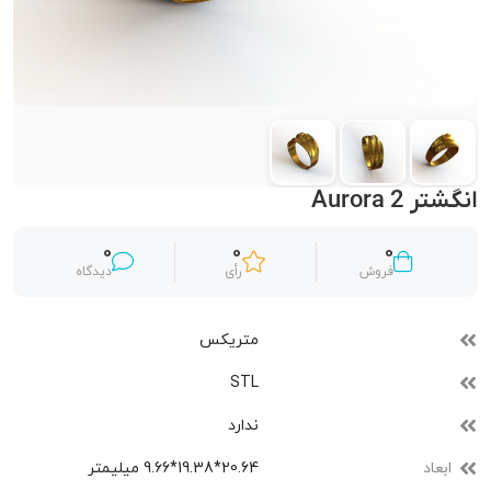
انگشتر Aurora 2
0
0
0
فروش
رأی
دیدگاه
متریکس
STL
ندارد
ابعاد
20.64*19.38*9.66 میلیمتر