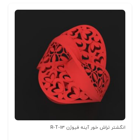
انگشتر تراش خور آینه فیوژن R-T-13