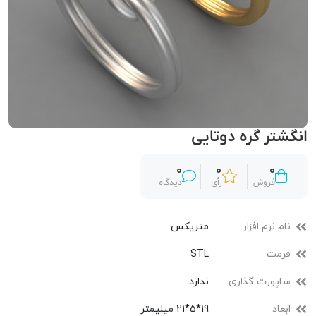
انگشتر گره دوتایی
0
0
0
فروش
رأی
دیدگاه
نام نرم افزار
متریکس
فرمت
STL
ساپورت گذاری
ندارد
ابعاد
19*5*21 میلیمتر