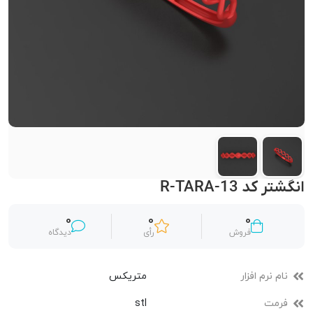
انگشتر کد R-TARA-13
0
0
0
فروش
رأی
دیدگاه
نام نرم افزار
متریکس
فرمت
stl