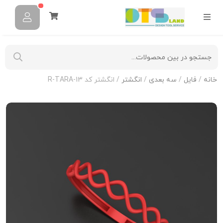
خانه
/
فایل
/
سه بعدی
/
انگشتر
/ انگشتر کد R-TARA-13