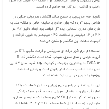
روحی متفاوت و خاص می‌بخشد. وزن سبک 800 سوت این مدل،
راحتی و ظرافت را در کنار هم فراهم کرده است.
تلفیق فرم مارپیچی با سطح صاف انگشتر، هارمونی جذابی در
طراحی پدید آورده که برای افرادی با سلیقه خاص و علاقه‌ مند به
طرح‌ های مدرن انتخابی ایده‌ آل خواهد بود. ابعاد دقیق 3.2 در
3.2 در 1.2 میلیمتر و ضخامت 0.45 میلیمتر به خوبی ظرافت و
کیفیت ساخت این انگشتر را نشان می‌دهد.
استفاده از نرم‌ افزار حرفه‌ ای متریکس و فرمت دقیق STL در
فرایند طراحی و مدل‌ سازی، موجب شده است انگشتر کد R-
TARA-13 با بیشترین جزئیات و کیفیت ارائه شود. سایز 54 این
مدل کاملاً مناسب دست اکثر بانوان است و راحتی استفاده
روزمره به خوبی در آن رعایت شده است.
این مدل، نه تنها جواهری برای زیبایی دستان شماست، بلکه
نمایانگر ذوق و سلیقه‌ ای امروزی و هماهنگ با سبک زندگی
مدرن است. اگر به دنبال انگشتری هستید که علاوه بر سبکی،
جلوه‌ ای ویژه به استایل شما ببخشد، انگشتر کد R-TARA-13