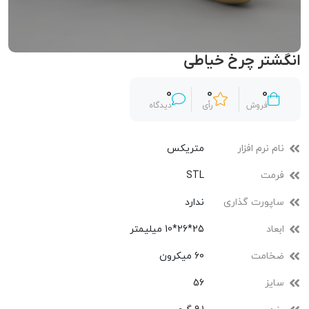
انگشتر چرخ خیاطی
0
0
0
فروش
رأی
دیدگاه
نام نرم افزار
متریکس
فرمت
STL
ساپورت گذاری
ندارد
ابعاد
25*26*10 میلیمتر
ضخامت
60 میکرون
سایز
56