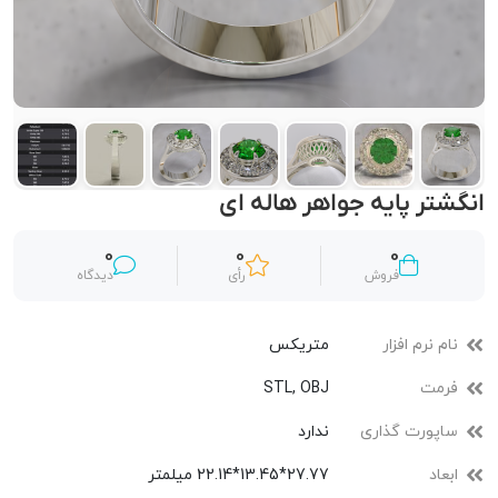
انگشتر پایه جواهر هاله ای
0
0
0
فروش
رأی
دیدگاه
نام نرم افزار
متریکس
فرمت
STL, OBJ
ساپورت گذاری
ندارد
ابعاد
27.77*13.45*22.14 میلمتر