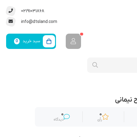
02191031868
info@dtsland.com
سبد خرید
0
 نیمانی
0
0
رأی
دیدگاه