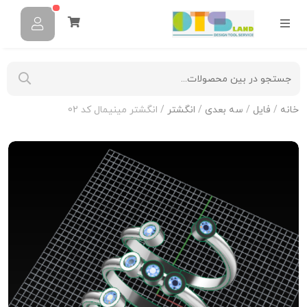
خانه
/
فایل
/
سه بعدی
/
انگشتر
/ انگشتر مینیمال کد 02