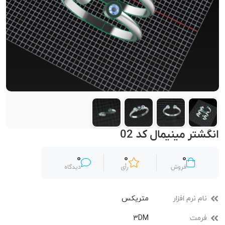
انگشتر مینیمال کد 02
0
0
0
فروش
رأی
دیدگاه
نام نرم افزار
متریکس
فرمت
3DM