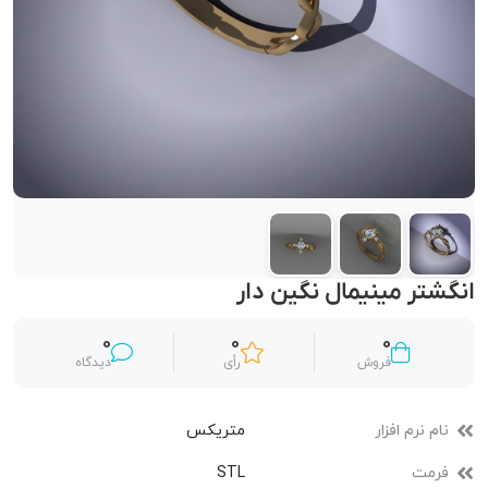
انگشتر مینیمال نگین دار
0
0
0
فروش
رأی
دیدگاه
نام نرم افزار
متریکس
فرمت
STL