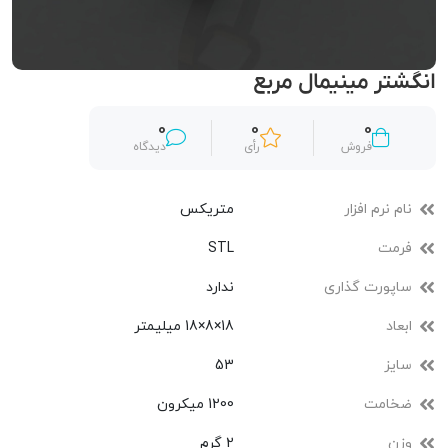
انگشتر مینیمال مربع
0
0
0
فروش
رأی
دیدگاه
نام نرم افزار
متریکس
فرمت
STL
ساپورت گذاری
ندارد
ابعاد
18×8×18 میلیمتر
سایز
53
ضخامت
1200 میکرون
وزن
2 گرم