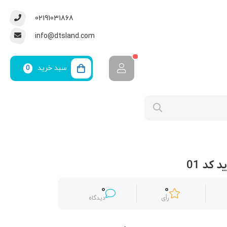
02191031868
info@dtsland.com
سبد خرید
0
 کد 01
0
0
رأی
دیدگاه