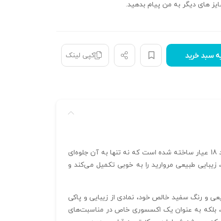
یز های دیگر به من پیام بدهید.
کپی لینک
ه سبد خرید
با طراحی ظریف و بی‌نظیر خود، یک جواهر خیره‌کننده برای هر خانمی است. این انگشتر با سایز 55 و وزن حدود 2.2 گرم از طلای زرد 18 عیار ساخته شده است که نه تنها به آن جلوه‌ای
کند. طلای زرد 18 عیار، با درخشندگی و رنگ گرم خود، زیبایی طبیعی مروارید را به خوبی تکمیل می‌کند و
با درخشندگی طبیعی و رنگ سفید خالص خود، نمادی از زیبایی و پاکی
است، بلکه به عنوان یک اکسسوری خاص در مناسبت‌های