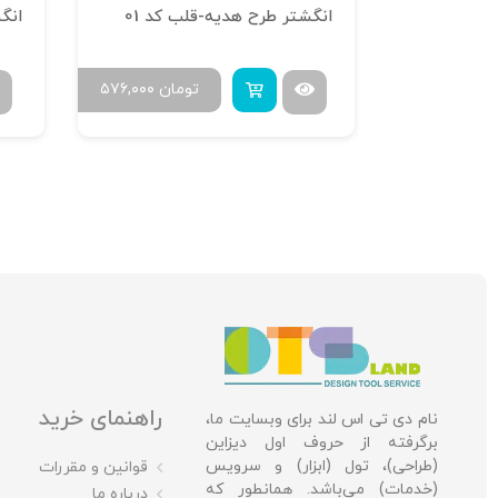
انگشتر طرح هدیه-قلب کد 01
مان
۴۳۲,۰۰۰
تومان
۵۷۶,۰۰۰
راهنمای خرید
نام دی تی اس لند برای وبسایت ما،
برگرفته از حروف اول دیزاین
(طراحی)، تول (ابزار) و سرویس
قوانین و مقررات
(خدمات) می‌باشد. همانطور که
درباره ما