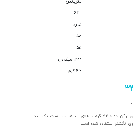
متریکس
STL
ندارد
55
55
1300 میکرون
2.2 گرم
۳
د
سایز انگشتر 55 و وزن آن حدود 2.2 گرم با طلای زرد 18 عیار است. یک عدد