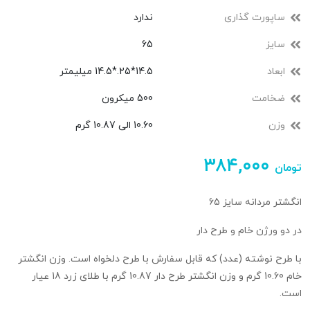
ساپورت گذاری
ندارد
سایز
65
ابعاد
14.5*25.*14.5 میلیمتر
ضخامت
500 میکرون
وزن
10.60 الی 10.87 گرم
۳۸۴,۰۰۰
تومان
انگشتر مردانه سایز 65
در دو ورژن خام و طرح دار
با طرح نوشته (عدد) که قابل سفارش با طرح دلخواه است. وزن انگشتر
خام 10.60 گرم و وزن انگشتر طرح دار 10.87 گرم با طلای زرد 18 عیار
است.