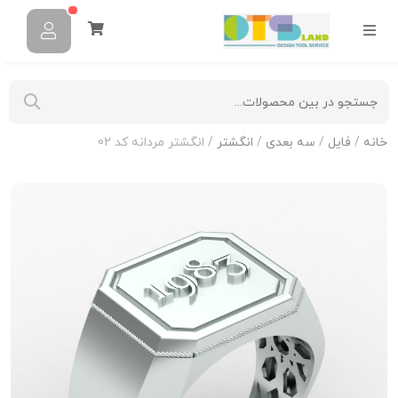
خانه
/
فایل
/
سه بعدی
/
انگشتر
/ انگشتر مردانه کد 02