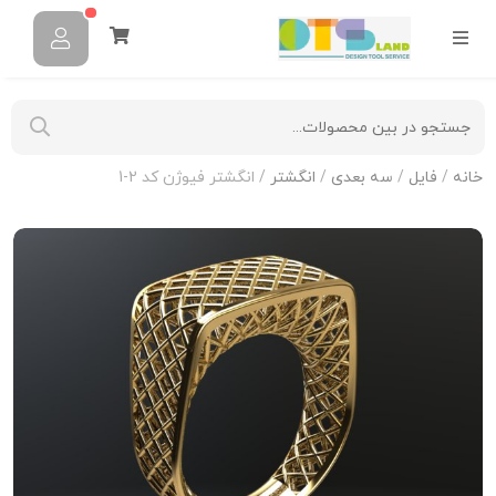
خانه
/
فایل
/
سه بعدی
/
انگشتر
/ انگشتر فیوژن کد 2-1