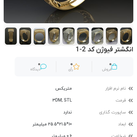
انگشتر فیوژن کد 2-1
0
0
0
فروش
رأی
دیدگاه
نام نرم افزار
متریکس
فرمت
3DM, STL
ساپورت گذاری
ندارد
ابعاد
10*21.5*25.5 میلیمتر
ضخامت
0.6 میلیمتر