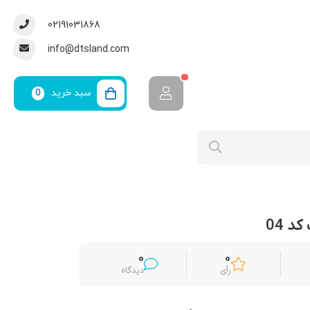
02191031868
info@dtsland.com
سبد خرید
0
د 04
0
0
رأی
دیدگاه