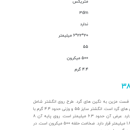
متریکس
3dm
ندارد
20*22*6 میلیمتر
55
500 میکرون
4.4 گرم
۳
ست مزین به نگین های گرد. طرح روی انگشتر شامل
شش ضلعی و نگین های گرد است. انگشتر سایز 55 و وزنی حدود 4.4 گرم با
طلای زرد 18 عیار دارد. عرض آن حدود 6.3 میلیمتر است. روی پایه آن 8
نگین گرد به ابعاد 1.8 میلیمتر قرار دارد. ضخامت حلقه 500 میکرون است. در