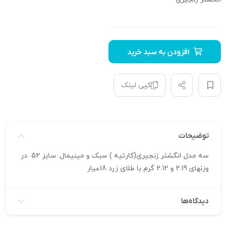
افزودن به سبد خرید
کپی لینک
توضیحات
سه مدل انگشتر زنجیری(کارتیه ) سبک و مینیمال. سایز 52 در
وزنهای 2.19 و 2.12 گرم با طلای زرد 18عیار
دیدگاه‌ها