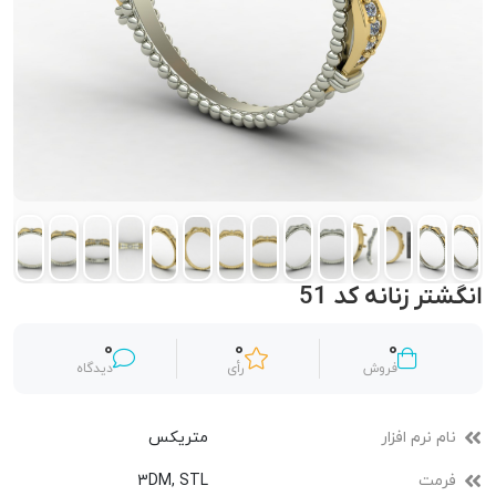
انگشتر زنانه کد 51
0
0
0
فروش
رأی
دیدگاه
نام نرم افزار
متریکس
فرمت
3DM, STL