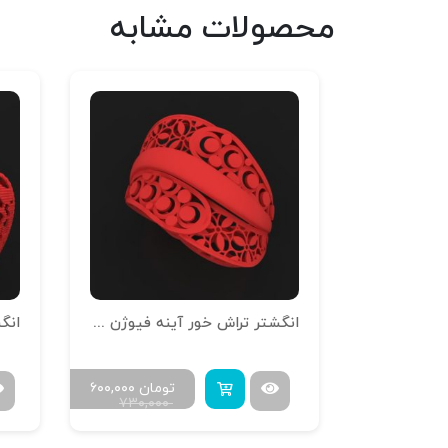
محصولات مشابه
ل
انگشتر تراش خور آینه فیوژن R-T-16
انگش
مان
۵۰۴,۰۰۰
تومان
۶۰۰,۰۰۰
۷۳۰,۰۰۰