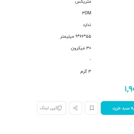
متریکس
3DM
ندارد
55*66*9 میلیمتر
30 میکرون
-
3 گرم
۱,
کپی لینک
ه سبد خرید