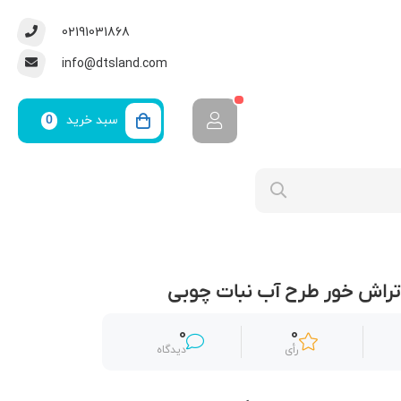
02191031868
info@dtsland.com
سبد خرید
0
 تراش خور طرح آب نبات چوبی
0
0
رأی
دیدگاه