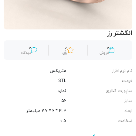
انگشتر رز
0
0
0
فروش
رأی
دیدگاه
نام نرم افزار
متریکس
فرمت
STL
ساپورت گذاری
ندارد
سایز
56
ابعاد
21.4 * 6 * 2.7 میلیمتر
ضخامت
0.5