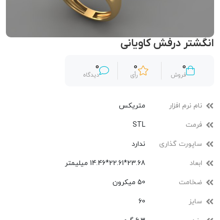
انگشتر درفش کاویانی
0
0
0
فروش
رأی
دیدگاه
نام نرم افزار
متریکس
فرمت
STL
ساپورت گذاری
ندارد
ابعاد
23.68*22.61*14.46 میلیمتر
ضخامت
50 میکرون
سایز
60