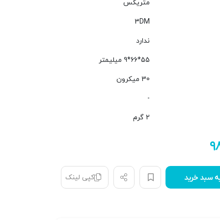
متریکس
3DM
ندارد
55*66*9 میلیمتر
30 میکرون
-
2 گرم
۹
کپی لینک
ه سبد خرید