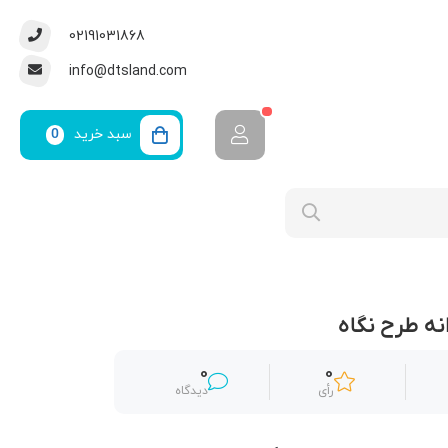
02191031868
info@dtsland.com
سبد خرید
0
نه طرح نگاه
0
0
رأی
دیدگاه