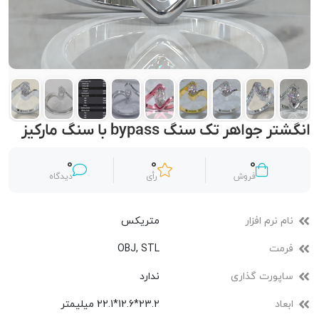
انگشتر جواهر تک سنگ bypass با سنگ مارکیز
0
0
0
فروش
رأی
دیدگاه
نام نرم افزار
متریکس
فرمت
OBJ, STL
ساپورت گذاری
ندارد
ابعاد
23.2*12.6*22.1 میلیمتر