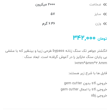
ضخامت
2000 میکرون
سایز
57
وزن
6.46 گرم
۳۴۲,۰۰۰
تومان
انگشتر جواهر تک سنگ زنانه bypass طرحی زیبا و بینظیر که با عشقی
بی پایان سنگ مارکیز را در آغوش گرفته است. ابعاد سنگ :
10mm*5mm*2.8mm
فایل ها با شرح زیر هستند:
خروجی stl بدون gem cutter
خروجی stl با اعمال gem cutter
خروجی obj