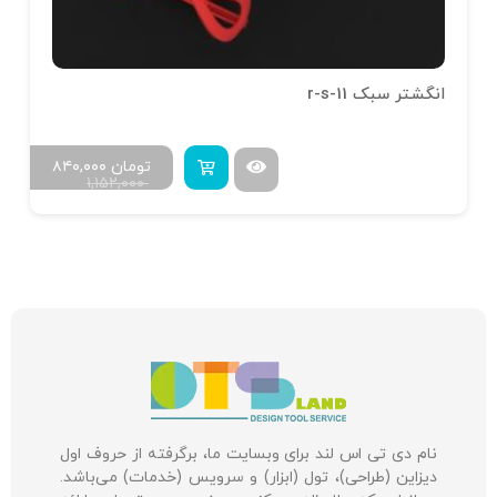
انگشتر سبک r-s-11
تومان
۸۴۰,۰۰۰
۱,۱۵۲,۰۰۰
نام دی تی اس لند برای وبسایت ما، برگرفته از حروف اول
دیزاین (طراحی)، تول (ابزار) و سرویس (خدمات) می‌باشد.