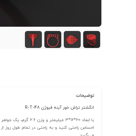
توضیحات
انگشتر تراش خور آینه فیوژن R-T-48
می‌گیرد.