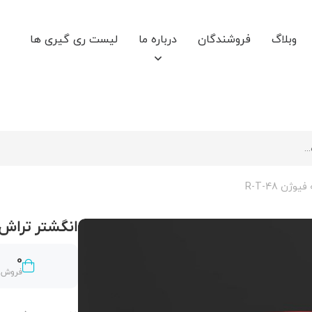
وبلاگ
فروشندگان
درباره ما
لیست ری گیری ها
ن R-T-48
انگشتر تراش خور
0
فروش