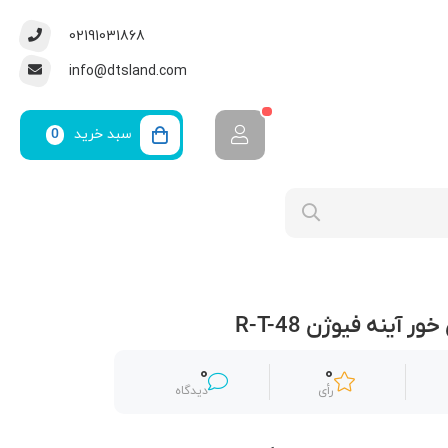
02191031868
info@dtsland.com
سبد خرید
0
 آینه فیوژن R-T-48
0
0
رأی
دیدگاه