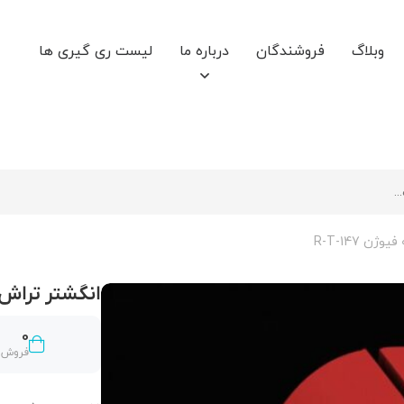
وبلاگ
فروشندگان
درباره ما
لیست ری گیری ها
ن R-T-147
انگشتر تراش خور
0
فروش