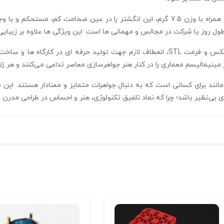
ابعاد 21.4*13.7*5.3 میلیمتر و ضخامت 0.3 میلیمتر همراه با وزن 7.5 گرم، این انگشتر را در 
روند طراحی این قطعه با بهره‌ گیری از نرم‌ افزار متریکس و فرمت STL، انعطاف لازم جهت تولید 
مینیمالیسم معماری را در کنار هنر جواهرسازی معاصر تداعی می‌کنند و هر زاو
آینه فیوژن R-T-147 گزینه‌ ای بی‌مانند برای کسانی است که به دنبال جواهرات متمایز و معنادا
ری بی‌نظیر باشد؛ چرا که نماد تلفیق تکنولوژی، هنر و احساس در طراحی مدرن