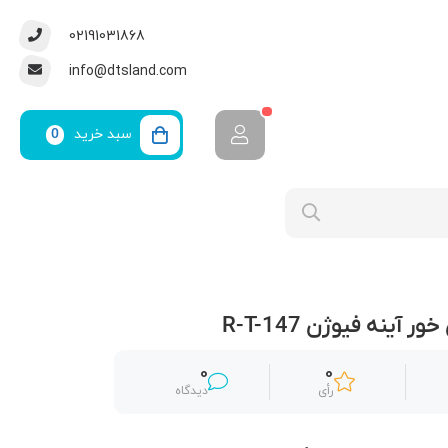
02191031868
info@dtsland.com
سبد خرید
0
 آینه فیوژن R-T-147
0
0
رأی
دیدگاه