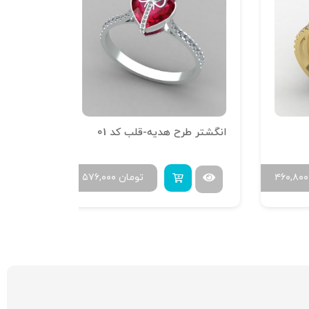
انگشتر طرح هدیه-قلب کد 01
انگشتر فیوژ
۴۶
تومان
۵۷۶,۰۰۰