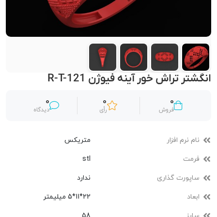
انگشتر تراش خور آینه فیوژن R-T-121
0
0
0
فروش
رأی
دیدگاه
نام نرم افزار
متریکس
فرمت
stl
ساپورت گذاری
ندارد
ابعاد
22*11*5 میلیمتر
سایز
58