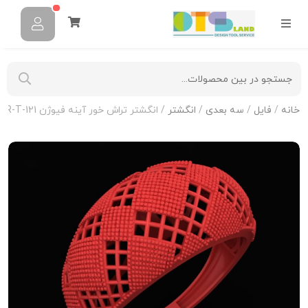
خانه
/
فایل
/
سه بعدی
/
انگشتر
/ انگشتر تراش خور آینه فیوژن R-T-121