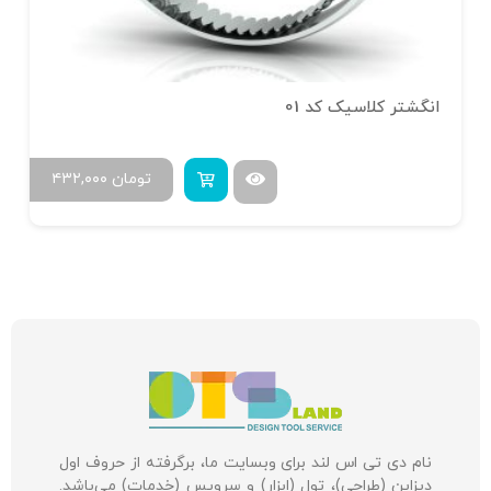
انگشتر کلاسیک کد 01
تومان
۴۳۲,۰۰۰
نام دی تی اس لند برای وبسایت ما، برگرفته از حروف اول
دیزاین (طراحی)، تول (ابزار) و سرویس (خدمات) می‌باشد.