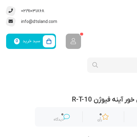
02191031868
info@dtsland.com
سبد خرید
0
 آینه فیوژن R-T-10
0
0
رأی
دیدگاه