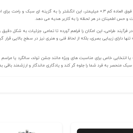
ابعاد 23*20.5*6 میلیمتر و وزن 4.5 گرم با ضخامت فوق‌ العاده کم 0.3 میلیمتر، این انگشتر 
ستفاده از نرم‌ افزار تخصصی متریکس و فرمت STL در فرآیند طراحی، این امکان را فراهم آورده تا تمامی ج
است تا انگشتر تراش خور آینه فیوژن R-T-10 نه تنها دارای زیبایی بصری، بلکه از لحاظ فنی و هنری نیز 
نه فیوژن R-T-10 به عنوان هدیه یا انتخابی خاص برای مناسبت‌ های ویژه مانند جشن تولد، سا
ک منحصر به‌ فرد شما را جلوه‌ گر کند و یادگاری ماندگار و ارزشمند باقی بما