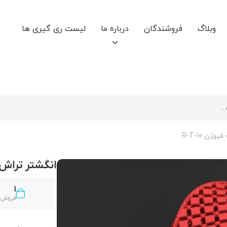
وبلاگ
فروشندگان
درباره ما
لیست ری گیری ها
ن R-T-10
انگشتر تراش خور
1
فروش