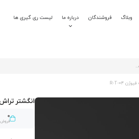
وبلاگ
فروشندگان
درباره ما
لیست ری گیری ها
ن R-T-04
انگشتر تراش خور
0
فروش