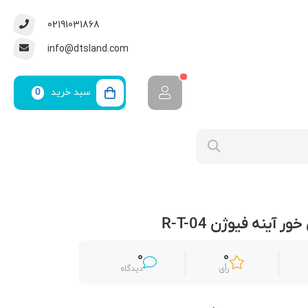
02191031868
info@dtsland.com
سبد خرید
0
 آینه فیوژن R-T-04
0
0
رأی
دیدگاه