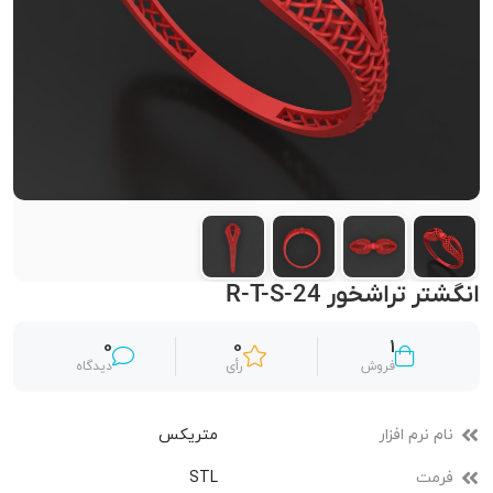
انگشتر تراشخور R-T-S-24
0
0
1
فروش
رأی
دیدگاه
نام نرم افزار
متریکس
فرمت
STL