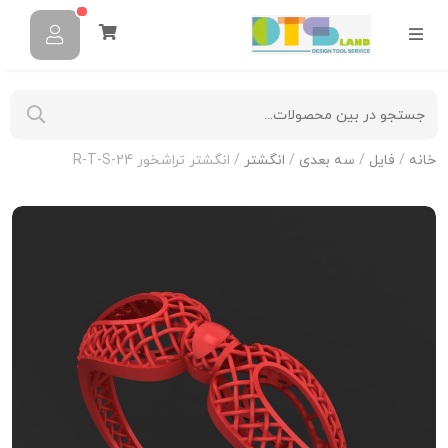
خانه
/
فایل
/
سه بعدی
/
انگشتر
/ انگشتر تراشخور R-T-S-24